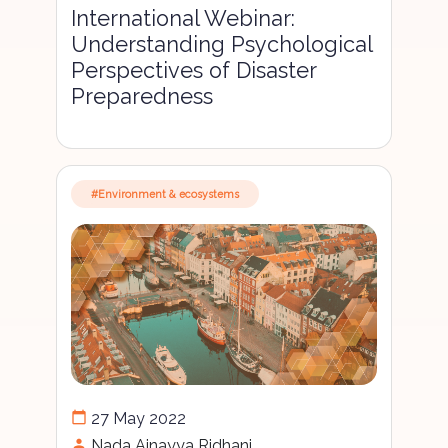
International Webinar:
Understanding Psychological
Perspectives of Disaster
Preparedness
#Environment & ecosystems
calendar_today
27 May 2022
person
Nada Ainayya Ridhani