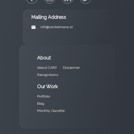
Mailing Address
email
info@caribencana.id
About
About CARI!
Disclaimer
Recognitions
Our Work
Portfolio
Blog
Monthly Gazette