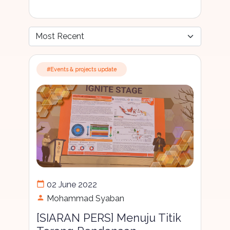
#Events & projects update
calendar_today
02 June 2022
person
Mohammad Syaban
[SIARAN PERS] Menuju Titik