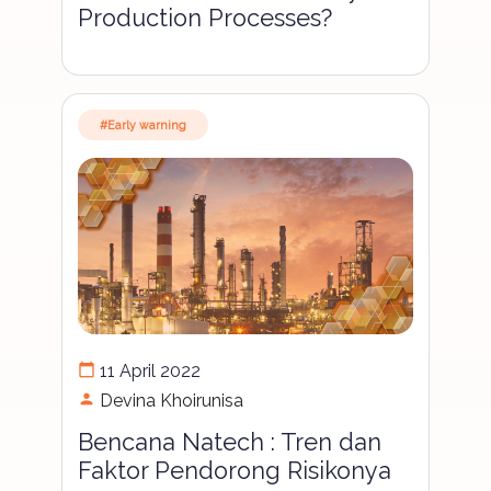
Production Processes?
#Early warning
calendar_today
11 April 2022
person
Devina Khoirunisa
Bencana Natech : Tren dan
Faktor Pendorong Risikonya