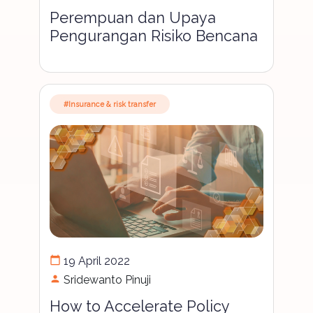
Perempuan dan Upaya
Pengurangan Risiko Bencana
#Insurance & risk transfer
calendar_today
19 April 2022
person
Sridewanto Pinuji
How to Accelerate Policy