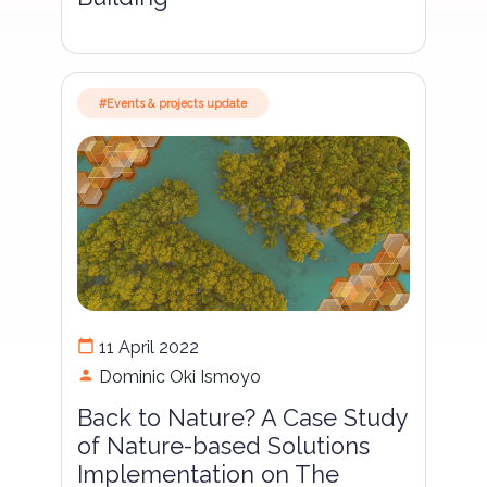
#Events & projects update
calendar_today
11 April 2022
person
Dominic Oki Ismoyo
Back to Nature? A Case Study
of Nature-based Solutions
Implementation on The