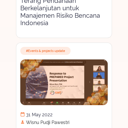
Terang Pendanaan
Berkelanjutan untuk
Manajemen Risiko Bencana
Indonesia
#Events & projects update
calendar_today
31 May 2022
person
Wisnu Pudji Pawestri