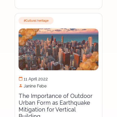
#Cultural heritage
calendar_today
11 April 2022
person
Janine Febe
The Importance of Outdoor
Urban Form as Earthquake
Mitigation for Vertical
Building