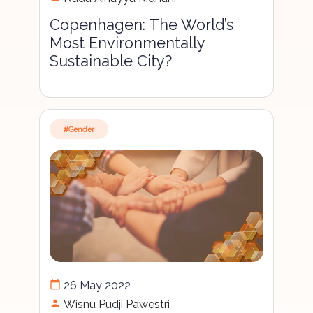
Copenhagen: The World’s
Most Environmentally
Sustainable City?
#Gender
calendar_today
26 May 2022
person
Wisnu Pudji Pawestri