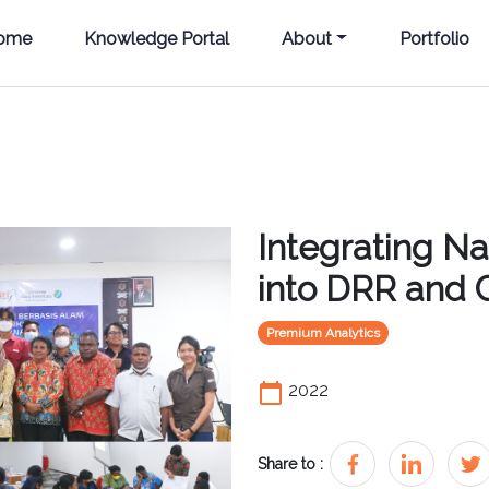
ome
Knowledge Portal
About
Portfolio
Integrating N
into DRR and 
Premium Analytics
calendar_today
2022
Share to :