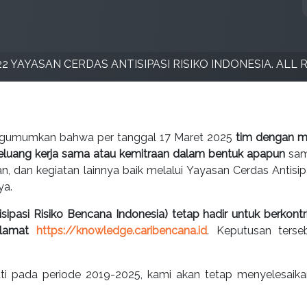
2 YAYASAN CERDAS ANTISIPASI RISIKO INDONESIA. ALL 
engumumkan bahwa per tanggal 17 Maret 2025
tim dengan me
peluang kerja sama atau kemitraan dalam bentuk apapun
sam
an, dan kegiatan lainnya baik melalui Yayasan Cerdas Antis
ya.
sipasi Risiko Bencana Indonesia) tetap hadir untuk berkont
alamat
https://knowledge.caribencana.id
. Keputusan ters
kati pada periode 2019-2025, kami akan tetap menyelesaik