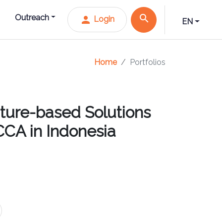
search
Outreach
person
Login
EN
Home
Portfolios
ature-based Solutions
CCA in Indonesia