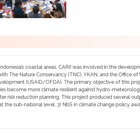
 Indonesia’s coastal areas, CARI! was involved in the develo
ith The Nature Conservancy (TNC), YKAN, and the Office of U
evelopment (USAID/OFDA). The primary objective of this proj
ies become more climate resilient against hydro-meteorologi
er risk reduction planning. This project produced several outp
at the sub-national level. 3) NbS in climate change policy aw