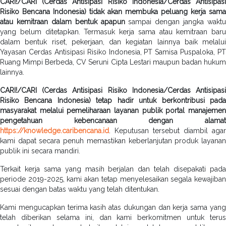
CARI!/CARI (Cerdas Antisipasi Risiko Indonesia/Cerdas Antisipasi
Risiko Bencana Indonesia) tidak akan membuka peluang kerja sama
atau kemitraan dalam bentuk apapun
sampai dengan jangka waktu
yang belum ditetapkan. Termasuk kerja sama atau kemitraan baru
dalam bentuk riset, pekerjaan, dan kegiatan lainnya baik melalui
Yayasan Cerdas Antisipasi Risiko Indonesia, PT Samisa Puspaloka, PT
Ruang Mimpi Berbeda, CV Seruni Cipta Lestari maupun badan hukum
lainnya.
CARI!/CARI (Cerdas Antisipasi Risiko Indonesia/Cerdas Antisipasi
Risiko Bencana Indonesia) tetap hadir untuk berkontribusi pada
masyarakat melalui pemeliharaan layanan publik portal manajemen
pengetahuan kebencanaan dengan alamat
https://knowledge.caribencana.id
. Keputusan tersebut diambil agar
kami dapat secara penuh memastikan keberlanjutan produk layanan
publik ini secara mandiri.
Terkait kerja sama yang masih berjalan dan telah disepakati pada
periode 2019-2025, kami akan tetap menyelesaikan segala kewajiban
sesuai dengan batas waktu yang telah ditentukan.
Kami mengucapkan terima kasih atas dukungan dan kerja sama yang
telah diberikan selama ini, dan kami berkomitmen untuk terus