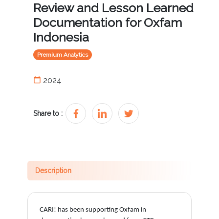
Review and Lesson Learned
Documentation for Oxfam
Indonesia
Premium Analytics
calendar_today
2024
Share to :
Description
CARI! has been supporting Oxfam in