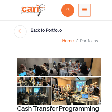
menu
search
arrow_back
Back to Portfolio
Home
Portfolios
Cash Transfer Programming